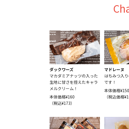
Ch
ダックワーズ
マドレーヌ
マカダミアナッツの入った
はちみつ入り
生地に甘さを控えたキャラ
です！
メルクリーム！
本体価格¥15
本体価格¥160
（税込価格¥1
（税込¥173）