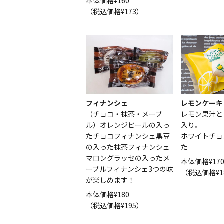
本体価格¥160
（税込価格¥173）
フィナンシェ
レモンケーキ
（チョコ・抹茶・メープ
レモン果汁と
ル）オレンジピールの入っ
入り。
たチョコフィナンシェ黒豆
ホワイトチョ
の入った抹茶フィナンシェ
た
マロングラッセの入ったメ
本体価格¥17
ープルフィナンシェ3つの味
（税込価格¥1
が楽しめます！
本体価格¥180
（税込価格¥195）