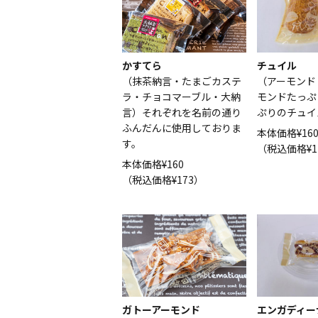
チュイル
かすてら
（アーモンド
（抹茶納言・たまごカステ
モンドたっぷ
ラ・チョコマーブル・大納
ぷりのチュイ
言）それぞれを名前の通り
ふんだんに使用しておりま
本体価格¥16
す。
（税込価格¥1
本体価格¥160
（税込価格¥173）
エンガディー
ガトーアーモンド