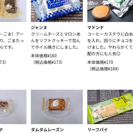
ジャンヌ
マドンナ
・ごま）アー
クリームチーズとマロンあ
コーヒーカステラに白あ
り、ごまたっ
んをソフトクッキーで包ん
を入れ、回りにチョコを
ルです。
でホイル焼きにしました。
けました。やわらかくて
配の方にも人気◎
0
本体価格¥160
73）
（税込価格¥173）
本体価格¥170
（税込価格¥184）
ナ
タムタムレーズン
リーフパイ