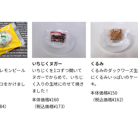
いちじくヌガー
くるみ
いちじくを1コずつ開いて
くるみのダックワーズ生
レモンピール
ヌガーでからめて、いちじ
にくるみいっぱいのケー
く入りの生地にのせて焼き
キ。
コをかけまし
ました！
本体価格¥150
本体価格¥160
（税込価格¥162）
0
（税込価格¥173）
84）