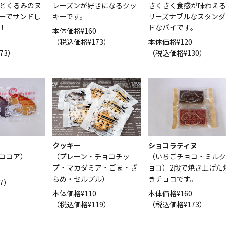
とくるみのヌ
レーズンが好きになるクッ
さくさく食感が味わえる
ーでサンドし
キーです。
リーズナブルなスタンダ
！
ドなパイです。
本体価格¥160
0
（税込価格¥173）
本体価格¥120
73）
（税込価格¥130）
ショコラティヌ
クッキー
ココア
）
（いちごチョコ・ミルク
（プレーン・チョコチッ
ョコ）2段で焼き上げた
プ・マカダミア・ごま・ざ
きチョコです。
らめ・セルプル）
7）
本体価格¥160
本体価格¥110
（税込価格¥173）
（税込価格¥119）