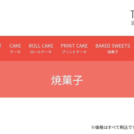
T
CAKE
ROLL CAKE
PRINT CAKE
BAKED SWEETS
ケーキ
ロールケーキ
プリントケーキ
焼菓子
焼菓子
※価格はすべて税込で