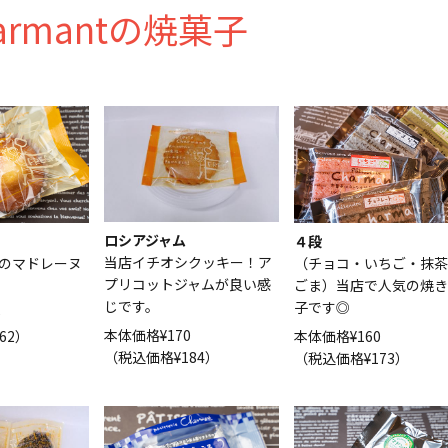
armantの焼菓子
ロシアジャム
４段
当店イチオシクッキー！ア
のマドレーヌ
（チョコ・いちご・抹茶
プリコットジャムが良い感
ごま）当店で人気の焼き
じです。
子です◎
0
本体価格¥170
62）
本体価格¥160
（税込価格¥184）
（税込価格¥173）