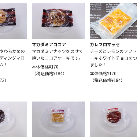
マカダミアココア
カレフロマッセ
やわらかめの
マカダミアナッツをのせて
チーズとレモンのソフト
ディングマロ
焼いたココアケーキです。
ーキホワイトチョコをつ
ム！
ました！
本体価格¥170
0
（税込価格¥184）
本体価格¥170
73）
（税込価格¥184）