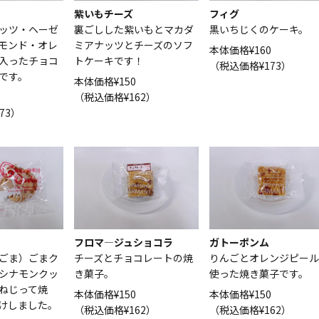
紫いもチーズ
フィグ
ッツ・ヘーゼ
裏ごしした紫いもとマカダ
黒いちじくのケーキ。
モンド・オレ
ミアナッツとチーズのソフ
本体価格¥160
入ったチョコ
トケーキです！
（税込価格¥173）
です。
本体価格¥150
0
（税込価格¥162）
73）
フロマ―ジュショコラ
ガトーポンム
ごま）ごまク
チーズとチョコレートの焼
りんごとオレンジピール
シナモンクッ
き菓子。
使った焼き菓子です。
ねじって焼
本体価格¥150
本体価格¥150
けしました。
（税込価格¥162）
（税込価格¥162）